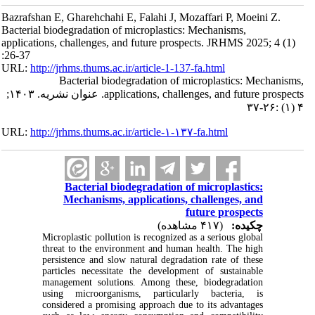
Bazrafshan E, Gharehchahi E, Falahi J, Mozaffari P, Moeini Z.
Bacterial biodegradation of microplastics: Mechanisms,
applications, challenges, and future prospects. JRHMS 2025; 4 (1)
:26-37
URL:
http://jrhms.thums.ac.ir/article-1-137-fa.html
Bacterial biodegradation of microplastics: Mechanisms,
applications, challenges, and future prospects. عنوان نشریه. ۱۴۰۳;
۴ (۱) :۲۶-۳۷
URL:
http://jrhms.thums.ac.ir/article-۱-۱۳۷-fa.html
Bacterial biodegradation of microplastics:
Mechanisms, applications, challenges, and
future prospects
چکیده:
(۴۱۷ مشاهده)
Microplastic pollution is recognized as a serious global
threat to the environment and human health. The high
persistence and slow natural degradation rate of these
particles necessitate the development of sustainable
management solutions. Among these, biodegradation
using microorganisms, particularly bacteria, is
considered a promising approach due to its advantages