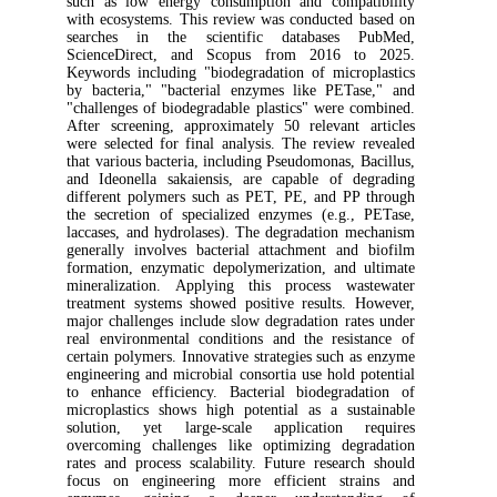
such as low energy consumption and compatibility
with ecosystems. This review was conducted based on
searches in the scientific databases PubMed,
ScienceDirect, and Scopus from 2016 to 2025.
Keywords including "biodegradation of microplastics
by bacteria," "bacterial enzymes like PETase," and
"challenges of biodegradable plastics" were combined.
After screening, approximately 50 relevant articles
were selected for final analysis. The review revealed
that various bacteria, including Pseudomonas, Bacillus,
and Ideonella sakaiensis, are capable of degrading
different polymers such as PET, PE, and PP through
the secretion of specialized enzymes (e.g., PETase,
laccases, and hydrolases). The degradation mechanism
generally involves bacterial attachment and biofilm
formation, enzymatic depolymerization, and ultimate
mineralization. Applying this process wastewater
treatment systems showed positive results. However,
major challenges include slow degradation rates under
real environmental conditions and the resistance of
certain polymers. Innovative strategies such as enzyme
engineering and microbial consortia use hold potential
to enhance efficiency. Bacterial biodegradation of
microplastics shows high potential as a sustainable
solution, yet large-scale application requires
overcoming challenges like optimizing degradation
rates and process scalability. Future research should
focus on engineering more efficient strains and