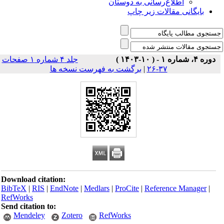
اطلاع‌رسانی به دوستان
بایگانی مقالات زیر چاپ
دوره ۴، شماره ۱ - ( ۱۰-۱۴۰۳ )
جلد ۴ شماره ۱ صفحات
برگشت به فهرست نسخه ها
|
۳۷-۲۶
Download citation:
BibTeX
|
RIS
|
EndNote
|
Medlars
|
ProCite
|
Reference Manager
|
RefWorks
Send citation to:
Mendeley
Zotero
RefWorks