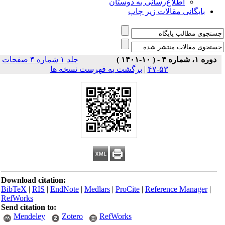
اطلاع‌رسانی به دوستان
بایگانی مقالات زیر چاپ
دوره ۱، شماره ۴ - ( ۱۰-۱۴۰۱ )
جلد ۱ شماره ۴ صفحات
برگشت به فهرست نسخه ها
|
۵۳-۴۷
Download citation:
BibTeX
|
RIS
|
EndNote
|
Medlars
|
ProCite
|
Reference Manager
|
RefWorks
Send citation to:
Mendeley
Zotero
RefWorks