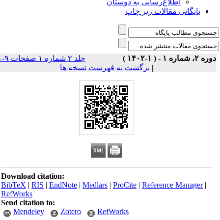
اطلاع‌رسانی به دوستان
بایگانی مقالات زیر چاپ
ه ۲، شماره ۱ - ( ۱-۱۴۰۲ )
جلد ۲ شماره ۱ صفحات ۹-۱
|
برگشت به فهرست نسخه ها
Download citation:
BibTeX
|
RIS
|
EndNote
|
Medlars
|
ProCite
|
Reference Manager
|
RefWorks
Send citation to:
Mendeley
Zotero
RefWorks