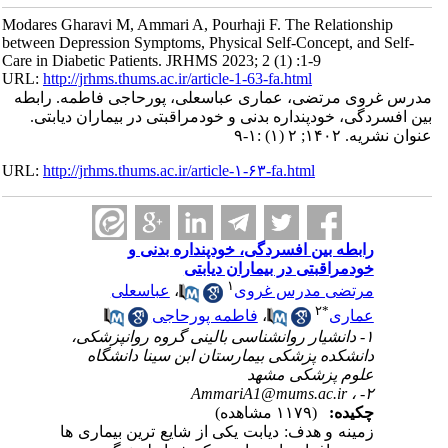
Modares Gharavi M, Ammari A, Pourhaji F. The Relationship
between Depression Symptoms, Physical Self-Concept, and Self-
Care in Diabetic Patients. JRHMS 2023; 2 (1) :1-9
URL:
http://jrhms.thums.ac.ir/article-1-63-fa.html
مدرس غروی مرتضی، عماری عباسعلی، پورحاجی فاطمه. رابطه
بین افسردگی، خودپنداره بدنی و خودمراقبتی در بیماران دیابتی.
عنوان نشریه. ۱۴۰۲; ۲ (۱) :۱-۹
URL:
http://jrhms.thums.ac.ir/article-۱-۶۳-fa.html
رابطه بین افسردگی، خودپنداره بدنی و
خودمراقبتی در بیماران دیابتی
۱
مرتضی مدرس غروی
،
عباسعلی
۲
*
عماری
،
فاطمه پورحاجی
۱- دانشیار روانشناسی بالینی گروه روانپزشکی،
دانشکده پزشکی بیمارستان ابن سینا دانشگاه
علوم پزشکی مشهد
AmmariA1@mums.ac.ir
۲- ،
چکیده:
(۱۱۷۹ مشاهده)
زمینه و هدف: دیابت یکی از شایع ترین بیماری ها