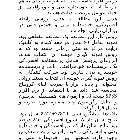
در بین افراد جامعه است که شرایط زندگی به هم
مرتبط است. خودپنداره بدنی و خومراقبتی از
جمله عوامل مرتبط با دیابت هستند.
هدف: این مطالعه با هدف بررسی رابطه
افسردگی، خودپنداره بدنی و خودمراقبتی در
بیماران دیابتی انجام شد.
روش کار: این مطالعه یک مطالعه مقطعی بود.
نمونه شامل 90 بیمار مراجعه کننده به کلینیک
دیابت مراکز بهداشتی درمانی مشهد بود که به
روش نمونه گیری خوشه ای انتخاب شدند.
ابزارهای پژوهش شامل پرسشنامه افسردگی
بک، پرسشنامه خودمراقبتی دیابت و پرسشنامه
خودپنداره بدنی مارش بود. شرکت کنندگان به
روش نمونه گیری خوشه ای انتخاب شدند. روایی
محتوایی و پایایی ابزار با ضریب آلفای کرونباخ
محاسبه شد. داده ها با استفاده از نرم افزار
SPSS نسخه 18 و آزمون های همبستگی پیرسون
و تحلیل رگرسیون چند متغیره مورد تجزیه و
تحلیل قرار گرفت.
یافته‌ها: میانگین سنی 378/11±82/51 سال بود.
نتایج نشان داد که شیوع افسردگی 2/52 درصد
بود. نتایج نشان داد که بین افسردگی و خودپنداره
بدنی و افسردگی و خودمراقبتی رابطه معکوس
وجود دارد. همچنین بین خودپنداره بدنی و