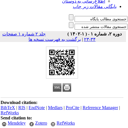
اطلاع‌رسانی به دوستان
بایگانی مقالات زیر چاپ
دوره ۲، شماره ۱ - ( ۱-۱۴۰۲ )
جلد ۲ شماره ۱ صفحات
برگشت به فهرست نسخه ها
|
۳۴-۲۳
Download citation:
BibTeX
|
RIS
|
EndNote
|
Medlars
|
ProCite
|
Reference Manager
|
RefWorks
Send citation to:
Mendeley
Zotero
RefWorks