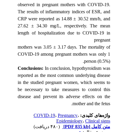
observed
in pregnant mothers with COVID-19.
The results of inflammatory indices of
ESR, and
CRP were reported as 14.88 ± 30.52 mm/h, and
27.62 ± 34.30 mg/L,
respectively. The mean
length of hospitalization due to COVID-19 in
pregnant
mothers was 3.05 ± 3.17 days. The mortality of
COVID-19 among pregnant
mothers was only 1
person (0.5%).
Conclusions:
In conclusion, hypothyroidism was
reported as the most common
underlying disease
in the studied pregnant women, which seems to
be necessary
to take measures to control this
disease and prevent its adverse effects on the
mother and the fetus.
COVID-19
،
Pregnancy
،
واژه‌های کلیدی:
Epidemiology
،
Clinical signs
(۴۸۰ دریافت)
[PDF 835 kb]
متن کامل