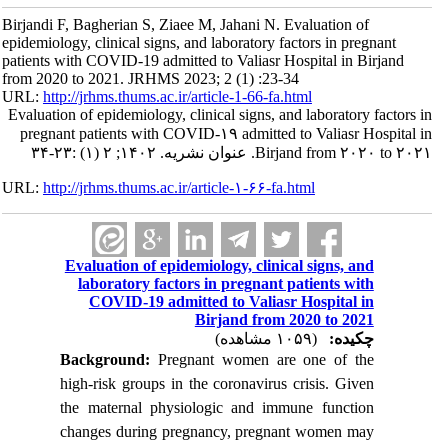
Birjandi F, Bagherian S, Ziaee M, Jahani N. Evaluation of
epidemiology, clinical signs, and laboratory factors in pregnant
patients with COVID-19 admitted to Valiasr Hospital in Birjand
from 2020 to 2021. JRHMS 2023; 2 (1) :23-34
URL:
http://jrhms.thums.ac.ir/article-1-66-fa.html
Evaluation of epidemiology, clinical signs, and laboratory factors in
pregnant patients with COVID-۱۹ admitted to Valiasr Hospital in
Birjand from ۲۰۲۰ to ۲۰۲۱. عنوان نشریه. ۱۴۰۲; ۲ (۱) :۲۳-۳۴
URL:
http://jrhms.thums.ac.ir/article-۱-۶۶-fa.html
Evaluation of epidemiology, clinical signs, and
laboratory factors in pregnant patients with
COVID-19 admitted to Valiasr Hospital in
Birjand from 2020 to 2021
چکیده:
(۱۰۵۹ مشاهده)
Background:
Pregnant women are one of the
high-risk groups in the coronavirus crisis.
Given
the maternal physiologic
and immune function
changes during pregnancy, pregnant women may