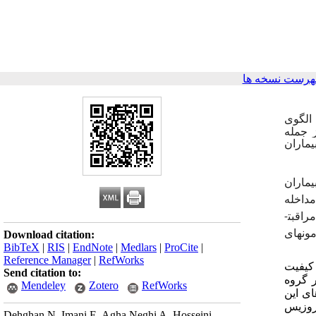
هرست نسخه ها
الگوی
 جمله
یماران
ننده از بیماران
داخله
گی مراقبت­
مون­های
Download citation:
BibTeX
|
RIS
|
EndNote
|
Medlars
|
ProCite
|
Reference Manager
|
RefWorks
بود. میانگین نمره کلی کیفیت
Send citation to:
و بعد از مداخله 12.8±61.10 و 10.20±55.23 بود که در گروه
Mendeley
Zotero
RefWorks
ای این
لروزیس
Dehghan N, Imani E, Agha Neghi A, Hosseini