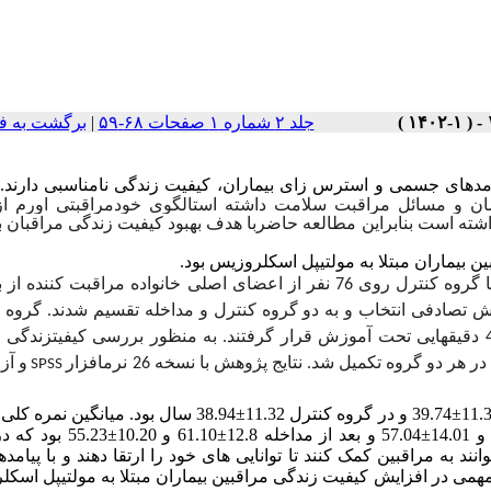
جلد ۲ شماره ۱ صفحات ۶۸-۵۹
|
برگشت به ف
ان و مسائل مراقبت سلامت داشته استالگوی خودمراقبتی اورم از
ته است بنابراین مطالعه حاضربا هدف بهبود کیفیت زندگی مراقبان ب
 بیماران مبتلا به مولتیپل اسکلروزیس بود.
مطالعه نیمه تجربی حاضر با طرح پیش آزمون، پس آزمون و با گروه کنترل روی 76 نفر از اعضای اصلی خانواده مراقبت ک
تصادفی انتخاب و به دو گروه کنترل و مداخله تقسیم شدند. گروه م
مطابق با برنامه آموزشی اورم در بیماران ام­اس در طول 7 جلسه 40 دقیقه­ایی تحت آموزش قرار گرفتند. به منظور بررسی کیفیت­زند
دو گروه تکمیل شد. نتایج پژوهش با نسخه 26 نرم­افزار
و آز
SPSS
یافته ها: یافته ها نشان داد که میانگین سنی مراقبین در گروه مداخله 11.34±39.74 و در گروه کنترل 11.32±38.94 سال 
زندگی در گروه مداخله و کنترل قبل از مطالعه به ترتیب8.47±52.31 و 14.01±57.04 
ند به مراقبین کمک کنند تا توانایی های خود را ارتقا دهند و با پیامده
همی در افزایش کیفیت زندگی مراقبین بیماران مبتلا به مولتیپل اسک