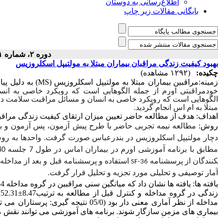
اطلاع‌رسانی به دوستان
بایگانی مقالات زیر چاپ
دوره ۲، شماره ۱ - ( ۱-۱۴۰۲ )
بهبود کیفیت زندگی مراقبان بیماران مبتلا به مولتیپل اسکلروزیس
چکیده:
(۱۲۹۲ مشاهده)
مینه:مراقبین بیماران مبتلا به مولتیپل اسکلروزیس (MS) به دلیل پیامدهای جسمی و استرس زای بیماران، کیفیت زندگی نامناسبی دارند.
خودمراقبتی اورم از جمله الگوهایی است که رویکرد خاصی به انس
الگوهایی است که رویکرد خاصی به انسان و مسائل مراقبت سلامت داش
مبتلا به ام اس انجام گردید.
اهداف: هدف از مطالعه حاضر تعیین میزان ارتقای کیفیت زندگی مراقبین
وش:
دچار مولتیپل اسکلروزیس در بندرعباس صورت گرفت. واحدها به روش 
نندگان از پرسشنامه
استفاده و پرسشنامه قبل و بعد از مداخله در هر 
SF-36
آمار توصیفی و تحلیلی مورد تجزیه و تحلیل قرار گرفت.
مداخله از نظر آماری معنی دار بود (05/0
نتیجه گیری: پرستاران می توان
بیماری های مزمن سازگار شوند. برنامه های آموزشی می توانند نقش م