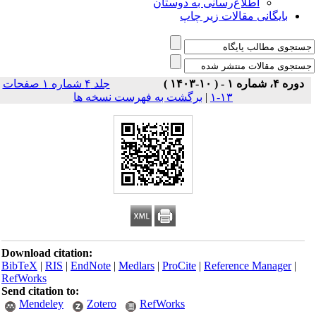
اطلاع‌رسانی به دوستان
بایگانی مقالات زیر چاپ
دوره ۴، شماره ۱ - ( ۱۰-۱۴۰۳ )
جلد ۴ شماره ۱ صفحات
برگشت به فهرست نسخه ها
|
۱۳-۱
Download citation:
BibTeX
|
RIS
|
EndNote
|
Medlars
|
ProCite
|
Reference Manager
|
RefWorks
Send citation to:
Mendeley
Zotero
RefWorks