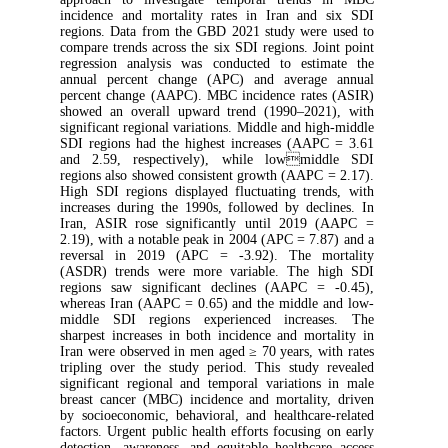
incidence and mortality rates in Iran and six SDI
regions. Data from the GBD 2021 study were used to
compare trends across the six SDI regions. Joint point
regression analysis was conducted to estimate the
annual percent change (APC) and average annual
percent change (AAPC). MBC incidence rates (ASIR)
showed an overall upward trend (1990–2021), with
significant regional variations. Middle and high-middle
SDI regions had the highest increases (AAPC = 3.61
and 2.59, respectively), while lowmiddle SDI
regions also showed consistent growth (AAPC = 2.17).
High SDI regions displayed fluctuating trends, with
increases during the 1990s, followed by declines. In
Iran, ASIR rose significantly until 2019 (AAPC =
2.19), with a notable peak in 2004 (APC = 7.87) and a
reversal in 2019 (APC = -3.92). The mortality
(ASDR) trends were more variable. The high SDI
regions saw significant declines (AAPC = -0.45),
whereas Iran (AAPC = 0.65) and the middle and low-
middle SDI regions experienced increases. The
sharpest increases in both incidence and mortality in
Iran were observed in men aged ≥ 70 years, with rates
tripling over the study period. This study revealed
significant regional and temporal variations in male
breast cancer (MBC) incidence and mortality, driven
by socioeconomic, behavioral, and healthcare-related
factors. Urgent public health efforts focusing on early
detection, awareness, and equitable healthcare access