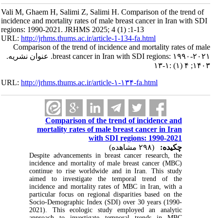
Vali M, Ghaem H, Salimi Z, Salimi H. Comparison of the trend of
incidence and mortality rates of male breast cancer in Iran with SDI
regions: 1990-2021. JRHMS 2025; 4 (1) :1-13
URL:
http://jrhms.thums.ac.ir/article-1-134-fa.html
Comparison of the trend of incidence and mortality rates of male
breast cancer in Iran with SDI regions: ۱۹۹۰-۲۰۲۱. عنوان نشریه.
۱۴۰۳; ۴ (۱) :۱-۱۳
URL:
http://jrhms.thums.ac.ir/article-۱-۱۳۴-fa.html
Comparison of the trend of incidence and
mortality rates of male breast cancer in Iran
with SDI regions: 1990-2021
چکیده:
(۲۹۸ مشاهده)
Despite advancements in breast cancer research, the
incidence and mortality of male breast cancer (MBC)
continue to rise worldwide and in Iran. This study
aimed to investigate the temporal trend of the
incidence and mortality rates of MBC in Iran, with a
particular focus on regional disparities based on the
Socio-Demographic Index (SDI) over 30 years (1990-
2021). This ecologic study employed an analytic
approach to investigate temporal trends in MBC